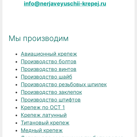
info@nerjaveyuschii-krepej.ru
Мы производим
Авиационный крепеж
Производство болтов
Производство винтов
Производство шайб
Производство резьбовых шпилек
Производство заклепок
Производство штифтов
Крепеж по ОСТ 1
Крепеж латунный
Титановый крепеж
Медный крепеж