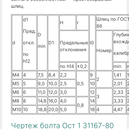
шлиц.
Шлиц по ГОСТ
d1
H
r
86
Пред.
D
Глуби
вхожд
d
откл.
D1
Предельные
l0
min
отклонения
Номер
калиб
по
h12
по h14
±0,2
min
М4
4
7,5
8,4
2,2
9
1,41
1
2
М5
5
9,0
10,0
2,5
0,5
10
2,01
М6
6
11,0
12,0
3,0
12
2,33
3
М8
8
14,8
16,0
4,0
14
3,33
0,8
М10
10
18,8
20,0
5,0
18
4
4,47
Чертеж болта Ост 1 31167-80